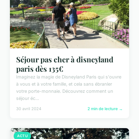
Séjour pas cher à disneyland
paris dès 135€
Imaginez la magie de Disneyland Paris qui s'ouvre
à vous et à votre famille, et cela sans ébranler
votre porte-monnaie. Découvrez comment un
séjour éc...
30 avril 2024
2 min de lecture →
ACTU