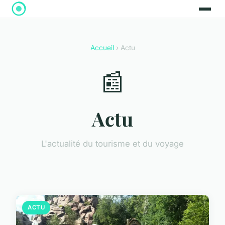
Accueil
› Actu
📰
Actu
L'actualité du tourisme et du voyage
ACTU