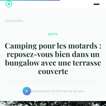
Accueil
›
Actu
ACTU
Camping pour les motards :
reposez-vous bien dans un
bungalow avec une terrasse
couverte
Pauline
9 juin 2024
2 min de lecture
P