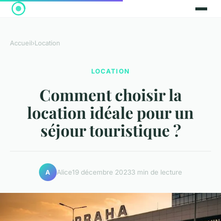
Accueil
›
Location
LOCATION
Comment choisir la
location idéale pour un
séjour touristique ?
Alice
19 décembre 2023
3 min de lecture
A