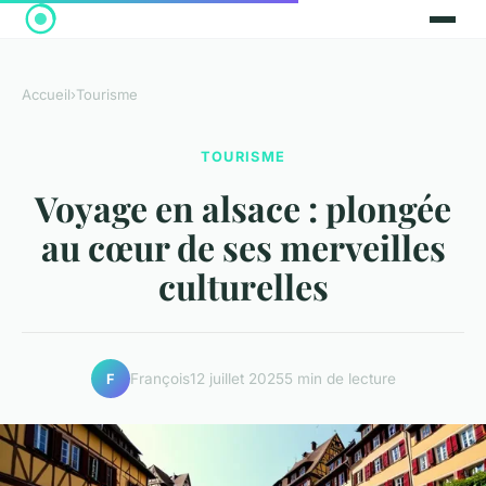
Accueil
›
Tourisme
TOURISME
Voyage en alsace : plongée
au cœur de ses merveilles
culturelles
François
12 juillet 2025
5 min de lecture
F