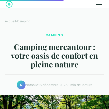
Accueil
›
Camping
CAMPING
Camping mercantour :
votre oasis de confort en
pleine nature
Nathalie
16 décembre 2025
8 min de lecture
N