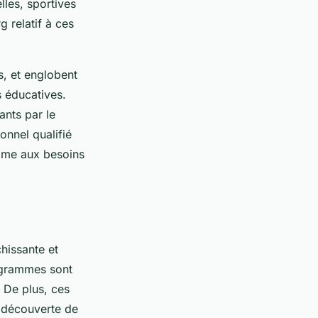
lles, sportives
g relatif à ces
s, et englobent
s éducatives.
ants par le
onnel qualifié
mme aux besoins
hissante et
rogrammes sont
 De plus, ces
a découverte de