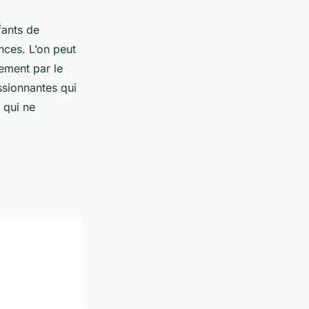
fants de
nces. L’on peut
pement par le
ssionnantes qui
n qui ne