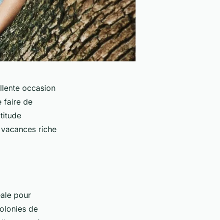
llente occasion
 faire de
titude
 vacances riche
éale pour
colonies de