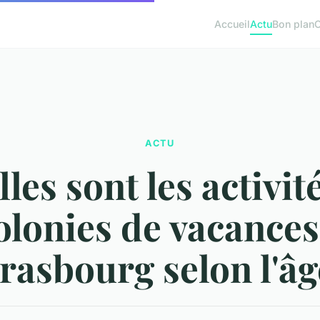
Accueil
Actu
Bon plan
ACTU
les sont les activit
olonies de vacances
rasbourg selon l'âg