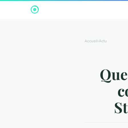
Accueil
›
Actu
Quel
c
St