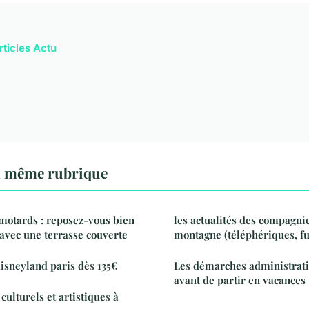
rticles Actu
a même rubrique
motards : reposez-vous bien
les actualités des compagni
avec une terrasse couverte
montagne (téléphériques, fu
disneyland paris dès 135€
Les démarches administrati
avant de partir en vacances
culturels et artistiques à