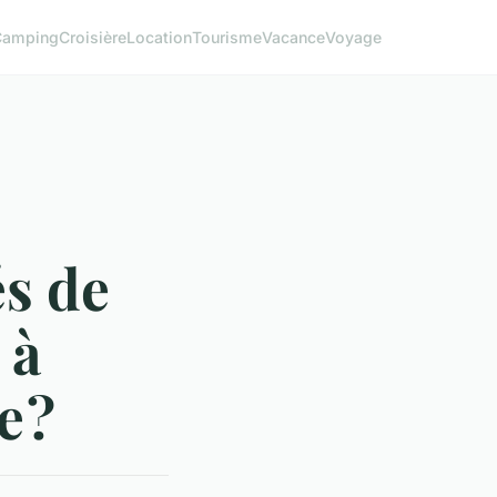
Camping
Croisière
Location
Tourisme
Vacance
Voyage
és de
 à
e ?