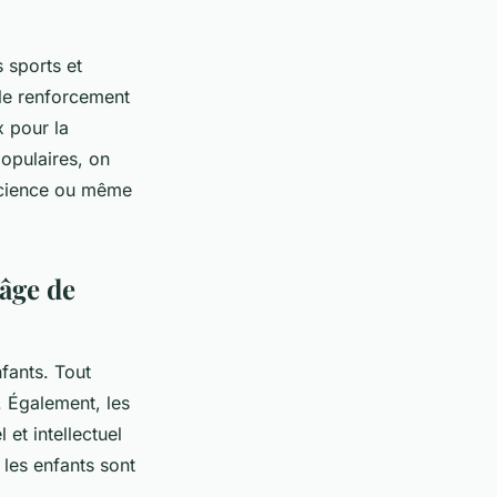
s sports et
 le renforcement
x pour la
opulaires, on
a science ou même
’âge de
fants. Tout
. Également, les
et intellectuel
 les enfants sont